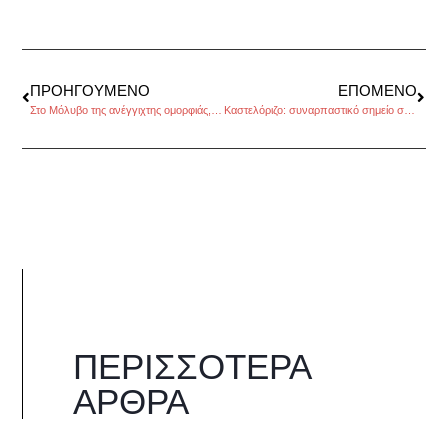
ΠΡΟΗΓΟΎΜΕΝΟ
ΕΠΌΜΕΝΟ
Στο Μόλυβο της ανέγγιχτης ομορφιάς, της Μαριλένας Καραφώτη
Καστελόριζο: συναρπαστικό σημείο συνάντησης στο απέραντο γαλάζιο, της Κατερίνας Σταματελοπούλου
ΠΕΡΙΣΣΌΤΕΡΑ
ΆΡΘΡΑ