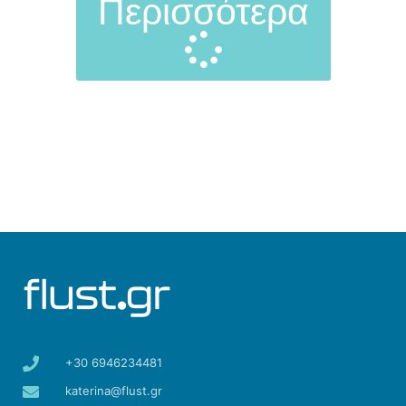
Περισσότερα
+30 6946234481
katerina@flust.gr