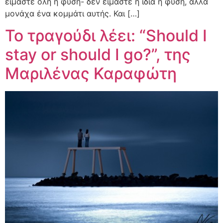
είμαστε όλη η φύση- δεν είμαστε η ίδια η φύση, αλλά
μονάχα ένα κομμάτι αυτής. Και […]
Το τραγούδι λέει: “Should I
stay or should I go?”, της
Μαριλένας Καραφώτη