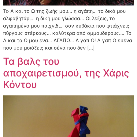
To A και το Ω της ζωής μου… η αγάπη… το δικό μου
αλφαβητάρι… η δική μου γλώσσα… Οι λέξεις, το
αγαπημένο μου παιχνίδι… σαν κυβάκια που φτιάχνεις
πύργους στέρεους… καλύτερα από αμμουδερούς…. Το
Α και το Ω μου ένα… ΑΓΑΠΩ… Α γαπ Ω! Α γαπ Ω εσένα
που μου μοιάζεις και σένα που δεν […]
Τα βαλς του
αποχαιρετισμού, της Χάρις
Κόντου