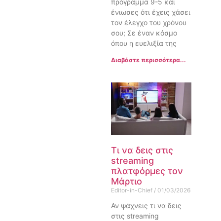
πρόγραμμα 9-5 και
ένιωσες ότι έχεις χάσει
τον έλεγχο του χρόνου
σου; Σε έναν κόσμο
όπου η ευελιξία της
Διαβάστε περισσότερα...
Τι να δεις στις
streaming
πλατφόρμες τον
Μάρτιο
Editor-in-Chief
01/03/2026
Αν ψάχνεις τι να δεις
στις streaming