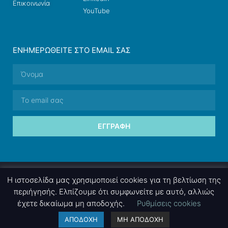
Επικοινωνία
YouTube
ΕΝΗΜΕΡΩΘΕΊΤΕ ΣΤΟ EMAIL ΣΑΣ
ΕΓΓΡΑΦΉ
© 2026 nettings, ltd. All rights reserved.
Η ιστοσελίδα μας χρησιμοποιεί cookies για τη βελτίωση της
περιήγησής. Ελπίζουμε ότι συμφωνείτε με αυτό, αλλιώς
έχετε δικαίωμα μη αποδοχής.
Ρυθμίσεις cookies
A project by
nettings, ltd
. Powered by
mgk
.advertising
.
ΑΠΟΔΟΧΗ
ΜΗ ΑΠΟΔΟΧΗ