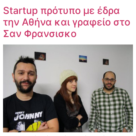
Startup πρότυπο με έδρα
την Αθήνα και γραφείο στο
Σαν Φρανσισκο