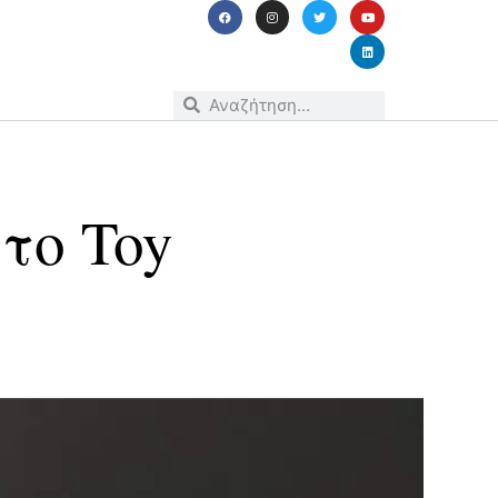
 το Toy