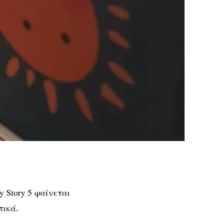
y Story 5 φαίνεται
τικά.