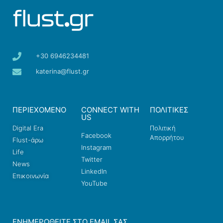
+30 6946234481
katerina@flust.gr
ΠΕΡΙΕΧΟΜΕΝΟ
CONNECT WITH
ΠΟΛΙΤΙΚΕΣ
US
Digital Era
Πολιτική
Facebook
Απορρήτου
Flust-άρω
Instagram
Life
Twitter
News
LinkedIn
Επικοινωνία
YouTube
ΕΝΗΜΕΡΩΘΕΊΤΕ ΣΤΟ EMAIL ΣΑΣ