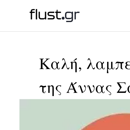
Καλή, λαμπερ
της Άννας 