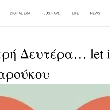
DIGITAL ERA
FLUST-ΆΡΩ
LIFE
NEWS
ή Δευτέρα… let it
Σαρούκου