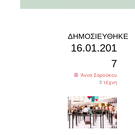
ΔΗΜΟΣΙΕΎΘΗΚΕ
16.01.201
7
'Αννα Σαρούκου
τέχνη