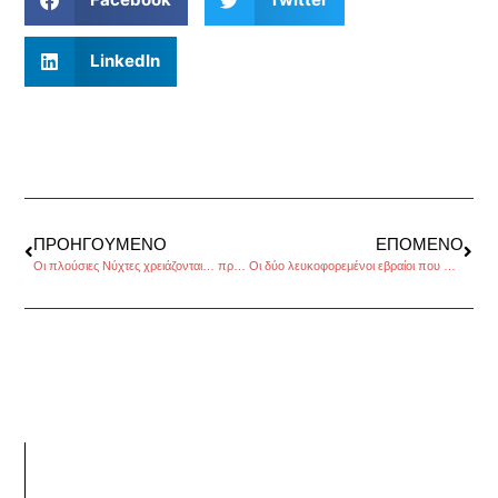
LinkedIn
ΠΡΟΗΓΟΎΜΕΝΟ
ΕΠΌΜΕΝΟ
Οι πλούσιες Νύχτες χρειάζονται… πρόγραμμα, της Χριστίνας Καλογεροπούλου
Οι δύο λευκοφορεμένοι εβραίοι που προσκύνησε ο Χίτλερ, του Βαγγέλη Γεωργίου