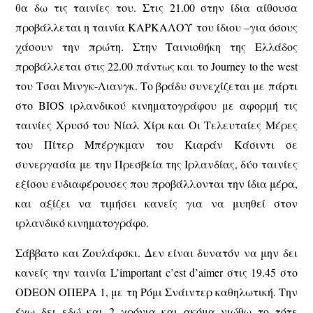
θα δω τις ταινίες του. Στις 21.00 στην ίδια αίθουσα
προβάλλεται η ταινία ΚΑΡΚΑΛΟΥ του ίδιου –για όσους
χάσουν την πρώτη. Στην Ταινιοθήκη της Ελλάδος
προβάλλεται στις 22.00 πάντως και το Journey to the west
του Τσαι Μινγκ-Λιανγκ. Το βράδυ συνεχίζεται με πάρτι
στο BIOS ιρλανδικού κινηματογράφου με αφορμή τις
ταινίες Χρυσό του Νίαλ Χίρι και Οι Τελευταίες Μέρες
του Πίτερ Μπέργκμαν του Κιαράν Κάσιντι σε
συνεργασία με την Πρεσβεία της Ιρλανδίας, δύο ταινίες
εξίσου ενδιαφέρουσες που προβάλλονται την ίδια μέρα,
και αξίζει να τιμήσει κανείς για να μυηθεί στον
ιρλανδικό κινηματογράφο.
Σάββατο και Ζουλάφσκι. Δεν είναι δυνατόν να μην δει
κανείς την ταινία L’important c’est d’aimer στις 19.45 στο
ODEON ΟΠΕΡΑ 1, με τη Ρόμι Σνάιντερ καθηλωτική. Την
έχω δει εδώ και 2 χρόνια και ακόμα νιώθω το τότε