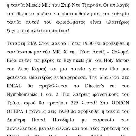
η ταινία Miracle Mile του Στιβ Ντε Τζαρνάτ. Οι επιλογές
του σίγουρα πρέπει να προτιμηθούν μιας και καθεμία
ταινία αυτού του αφιερώματος είναι ιδιαιτέρως
ξεχωριστή αλλά και σπάνια!
Τετάρτη 24/9. Στον Δαναό 1 στις 19.30 θα προβληθεί η
ταινία-ντοκιμαντέρ MR. X της Τέσα Λουίζ – Σαλομέ.
Είδα αυτές τις μέρες το Boy meets girl και Holy Motors
του Λεος Καραξ και μια ταινία για τον ίδιο μου
φαίνεται ιδιαιτέρως ενδιαφέρουσα. Την ίδια ώρα στο
IDEAL θα προβάλλεται το Director’s cut του
Nymphomaniac 1 και 2. Για λάτρεις φανατικούς του
Τρίερ, αφού θα κρατήσει 325 λεπτά! Στο ODEON
OΠΕΡΑ 1 πάντως στις 19.30 θα προβληθεί η ταινία του
Δημήτρη Πιατά, Πανδημία, με παρουσία των
συντελεστών, μεταξύ άλλων και του τέος πρύτανη του