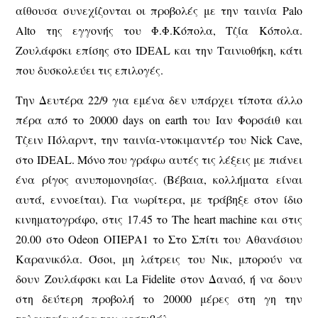
αίθουσα συνεχίζονται οι προβολές με την ταινία Palo
Alto της εγγονής του Φ.Φ.Κόπολα, Τζία Κόπολα.
Ζουλάφσκι επίσης στο IDEAL και την Ταινιοθήκη, κάτι
που δυσκολεύει τις επιλογές.
Την Δευτέρα 22/9 για εμένα δεν υπάρχει τίποτα άλλο
πέρα από το 20000 days on earth του Ιαν Φορσάιθ και
Τζειν Πόλαρντ, την ταινία-ντοκιμαντέρ του Nick Cave,
στο IDEAL. Μόνο που γράφω αυτές τις λέξεις με πιάνει
ένα ρίγος ανυπομονησίας. (Βέβαια, κολλήματα είναι
αυτά, εννοείται). Για νωρίτερα, με τράβηξε στον ίδιο
κινηματογράφο, στις 17.45 το The heart machine και στις
20.00 στο Odeon ΟΠΕΡΑ1 το Στο Σπίτι του Αθανάσιου
Καρανικόλα. Όσοι, μη λάτρεις του Νικ, μπορούν να
δουν Ζουλάφσκι και La Fidelite στον Δαναό, ή να δουν
στη δεύτερη προβολή το 20000 μέρες στη γη την