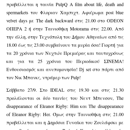
προβάλλεται η ταινία PulpQ A film about life, death and
spermarkets του Φλοριαν Χαμπιχτ. Αφιέρωμα post blue
velvet days με The dark backward στις 21.00 στο ODEON
ΟΠΕΡΑ 2 ή στην Ταινιοθήκη Motorama στις 22.00. Από
την άλλη, στην Τεχνόπολη του Δήμου Αθηναίων από τις
18.00 έως τις 23.00 συμβαίνουν τα μυρία όσα! Γιορτή για
τα 20 χρόνια των Νυχτών Πρεμιέρας και ταυτοχρόνως
και για τα 25 χρόνια του Περιοδικού ΣΙΝΕΜΑ!
Ενθουσιασμός και ανυπομονησία! Dj set στο πάρτι από
τον Νικ Μπανκς, ντράμερ των Pulp!
Σάββατο 27/9. Στο IDEAL στις 19.30 και στις 21.30
προλάλονται οι δύο ταινίες του Νεντ Μπενσον, The
disappearance of Eleanor Rigby: Him και The disappearance
of Eleanor Rigby: Her. Όμως στην Ταινιοθήκη στις 21.00
προβάλλεται και η Δημόσια Γυναίκα του Ζουλάφσκι με