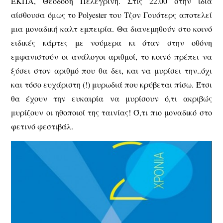
ΕΚΠΑ, Θεοδόση Πελεγρίνη. Στις 22.00 στην ίδια
αίσθουσα όμως το Polyester του Τζον Γουότερς αποτελεί
μια μοναδική καλτ εμπειρία. Θα διανεμηθούν στο κοινό
ειδικές κάρτες με νούμερα κι όταν στην οθόνη
εμφανιστούν οι ανάλογοι αριθμοί, το κοινό πρέπει να
ξύσει στον αριθμό που θα δει, και να μυρίσει την..όχι
και τόσο ευχάριστη (!) μυρωδιά που κρύβεται πίσω. Έτσι
θα έχουν την ευκαιρία να μυρίσουν ό,τι ακριβώς
μυρίζουν οι ηθοποιοί της ταινίας! Ό,τι πιο μοναδικό στο
φετινό φεστιβάλ.