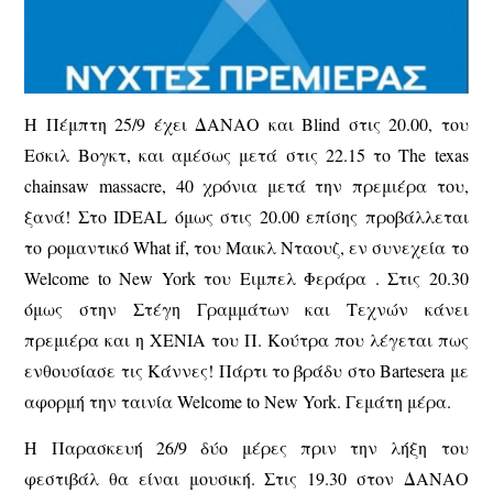
Η Πέμπτη 25/9 έχει ΔΑΝΑΟ και Blind στις 20.00, του
Εσκιλ Βογκτ, και αμέσως μετά στις 22.15 το The texas
chainsaw massacre, 40 χρόνια μετά την πρεμιέρα του,
ξανά! Στο IDEAL όμως στις 20.00 επίσης προβάλλεται
το ρομαντικό What if, του Μαικλ Νταουζ, εν συνεχεία το
Welcome to New York του Ειμπελ Φεράρα . Στις 20.30
όμως στην Στέγη Γραμμάτων και Τεχνών κάνει
πρεμιέρα και η XENIA του Π. Κούτρα που λέγεται πως
ενθουσίασε τις Κάννες! Πάρτι το βράδυ στο Bartesera με
αφορμή την ταινία Welcome to New York. Γεμάτη μέρα.
Η Παρασκευή 26/9 δύο μέρες πριν την λήξη του
φεστιβάλ θα είναι μουσική. Στις 19.30 στον ΔΑΝΑΟ