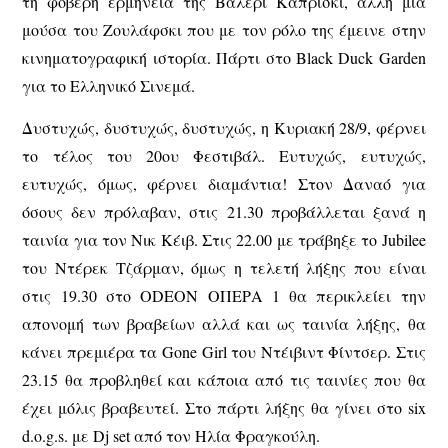
τη φοβερή ερμηνεία της Βαλερί Καπρίσκι, άλλη μία
μούσα του Ζουλάφσκι που με τον ρόλο της έμεινε στην
κινηματογραφική ιστορία. Πάρτι στο Black Duck Garden
για το Ελληνικό Σινεμά.
Δυστυχώς, δυστυχώς, δυστυχώς, η Κυριακή 28/9, φέρνει
το τέλος του 20ου Φεστιβάλ. Ευτυχώς, ευτυχώς,
ευτυχώς, όμως, φέρνει διαμάντια! Στον Δαναό για
όσους δεν πρόλαβαν, στις 21.30 προβάλλεται ξανά η
ταινία για τον Νικ Κέιβ. Στις 22.00 με τράβηξε το Jubilee
του Ντέρεκ Τζάρμαν, όμως η τελετή λήξης που είναι
στις 19.30 στο ODEON ΟΠΕΡΑ 1 θα περικλείει την
απονομή των βραβείων αλλά και ως ταινία λήξης, θα
κάνει πρεμιέρα τα Gone Girl του Ντέιβιντ Φίντσερ. Στις
23.15 θα προβληθεί και κάποια από τις ταινίες που θα
έχει μόλις βραβευτεί. Στο πάρτι λήξης θα γίνει στο six
d.o.g.s. με Dj set από τον Ηλία Φραγκούλη.