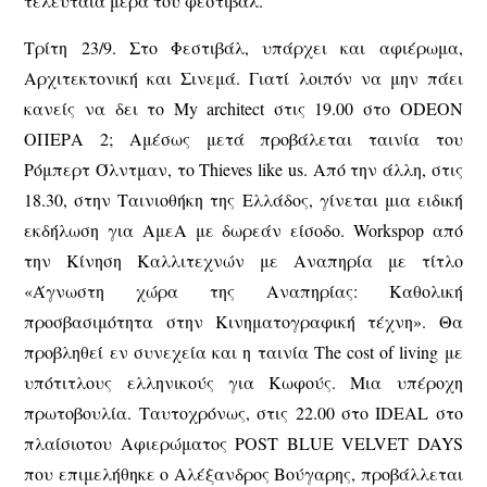
τελευταία μέρα του φεστιβάλ.
Τρίτη 23/9. Στο Φεστιβάλ, υπάρχει και αφιέρωμα,
Αρχιτεκτονική και Σινεμά. Γιατί λοιπόν να μην πάει
κανείς να δει το My architect στις 19.00 στο ODEON
ΟΠΕΡΑ 2; Αμέσως μετά προβάλεται ταινία του
Ρόμπερτ Όλντμαν, το Thieves like us. Από την άλλη, στις
18.30, στην Ταινιοθήκη της Ελλάδος, γίνεται μια ειδική
εκδήλωση για ΑμεΑ με δωρεάν είσοδο. Workspop από
την Κίνηση Καλλιτεχνών με Αναπηρία με τίτλο
«Άγνωστη χώρα της Αναπηρίας: Καθολική
προσβασιμότητα στην Κινηματογραφική τέχνη». Θα
προβληθεί εν συνεχεία και η ταινία The cost of living με
υπότιτλους ελληνικούς για Κωφούς. Μια υπέροχη
πρωτοβουλία. Ταυτοχρόνως, στις 22.00 στο IDEAL στο
πλαίσιοτου Αφιερώματος POST BLUE VELVET DAYS
που επιμελήθηκε ο Αλέξανδρος Βούγαρης, προβάλλεται