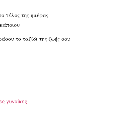
Στο τέλος της ημέρας
 κάποιου
οιράσου το ταξίδι της ζωής σου
ες γυναίκες