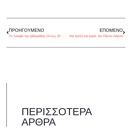
ΠΡΟΗΓΟΎΜΕΝΟ
ΕΠΌΜΕΝΟ
Το προφίλ της εβδομάδας 14 έως 20 Νοεμβρίου 2106, από τον Πέρρη Κρητικό
Και τρελή και χαρά, του Πάνου Λιάκου
ΠΕΡΙΣΣΌΤΕΡΑ
ΆΡΘΡΑ