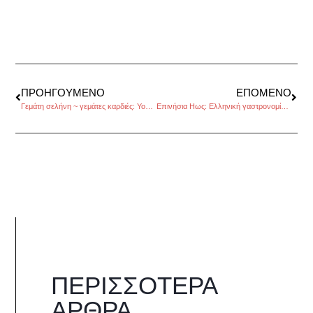
ΠΡΟΗΓΟΎΜΕΝΟ
ΕΠΌΜΕΝΟ
Γεμάτη σελήνη ~ γεμάτες καρδιές: Yoga feeling, της Άννας Σαρούκου
Επινήσια Ηως: Ελληνική γαστρονομία με το αυθεντικό ελληνικό, μονοποικιλιακό ελαιόλαδο λάδι G.E.T
ΠΕΡΙΣΣΌΤΕΡΑ
ΆΡΘΡΑ