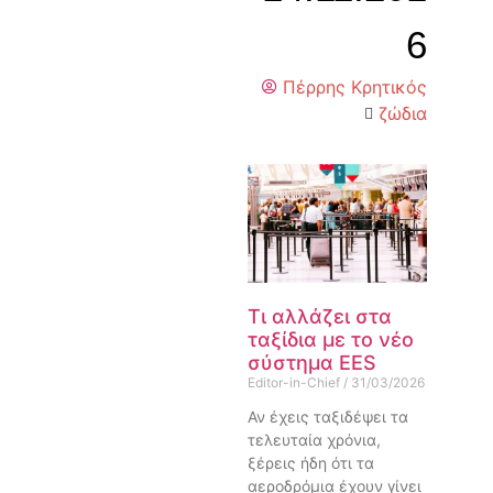
6
Πέρρης Κρητικός
ζώδια
Τι αλλάζει στα
ταξίδια με το νέο
σύστημα EES
Editor-in-Chief
31/03/2026
Αν έχεις ταξιδέψει τα
τελευταία χρόνια,
ξέρεις ήδη ότι τα
αεροδρόμια έχουν γίνει