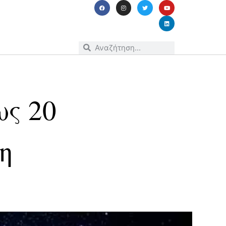
ως 20
η