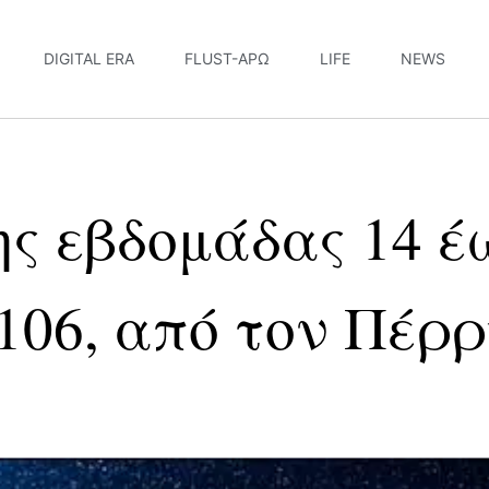
DIGITAL ERA
FLUST-ΆΡΩ
LIFE
NEWS
ης εβδομάδας 14 έ
106, από τον Πέρρ