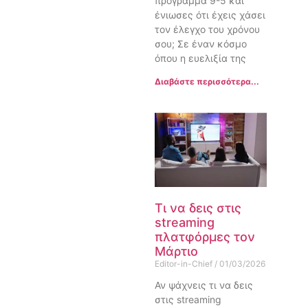
πρόγραμμα 9-5 και
ένιωσες ότι έχεις χάσει
τον έλεγχο του χρόνου
σου; Σε έναν κόσμο
όπου η ευελιξία της
Διαβάστε περισσότερα...
Τι να δεις στις
streaming
πλατφόρμες τον
Μάρτιο
Editor-in-Chief
01/03/2026
Αν ψάχνεις τι να δεις
στις streaming