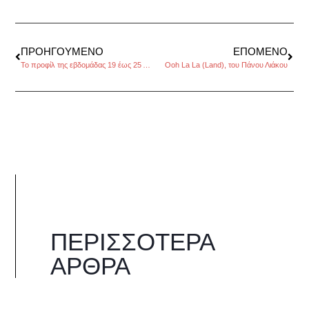
ΠΡΟΗΓΟΎΜΕΝΟ
ΕΠΌΜΕΝΟ
Το προφίλ της εβδομάδας 19 έως 25 Δεκεμβρίου 2016, από τον Πέρρη Κρητικό
Ooh La La (Land), του Πάνου Λιάκου
ΠΕΡΙΣΣΌΤΕΡΑ
ΆΡΘΡΑ