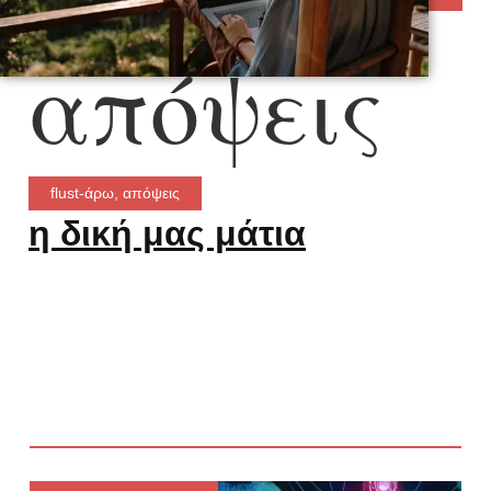
απόψεις
flust-άρω
,
απόψεις
η δική μας μάτια