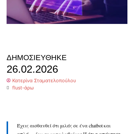
ΔΗΜΟΣΙΕΎΘΗΚΕ
26.02.2026
Κατερίνα Σταματελοπούλου
flust-άρω
Έχεις αισθανθεί ότι μιλάς σε ένα chatbot και
απλά…
δεν σε καταλαβαίνει
; Ή ότι η απάντηση