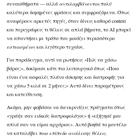
συναισθήματα — αλλά
αντιλαμβάνονται
πολύ
καλύτερα δομημένες φράσεις και συμφραζόμενα. Όπως
αναφέρουν αρκετές πηγές, όταν δίνεις
καθαρό context
και περιγράφεις τι θέλεις σε απλά βήματα
, το AI μπορεί
να απαντήσει με τρόπο που μοιάζει περισσότερο
εστιασμένος
και λιγότερο τυχαίος.
Για παράδειγμα, αντί να ρωτήσεις «Πώς να χάσω
βάρος;», δοκίμασε κάτι πιο λειτουργικό όπως «Ποιο
είναι ένα ασφαλές πλάνο άσκησης και διατροφής για
να χάσω 5 κιλά σε 2 μήνες;» Αυτό δίνει παραμέτρους
και κατεύθυνση.
Ακόμα, μην φοβάσαι να
διευκρινίζεις
πράγματα όπως
«γράψε σαν ειδικός διατροφολόγος» ή «εξήγησέ μου
απλά σαν να είμαι αρχάριος». Αυτό βοηθά το μοντέλο
να καταλάβει
ποιο επίπεδο ανάλυσης θέλεις
.