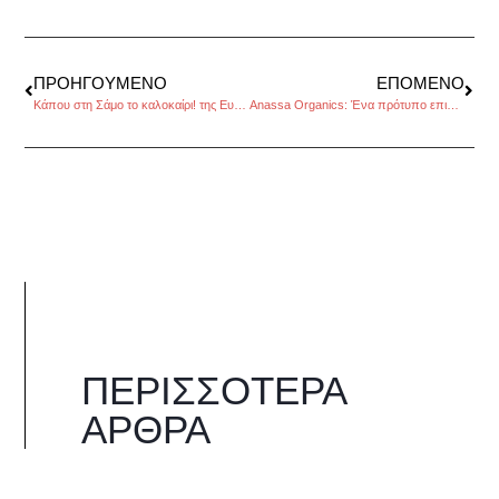
ΠΡΟΗΓΟΎΜΕΝΟ
ΕΠΌΜΕΝΟ
Κάπου στη Σάμο το καλοκαίρι! της Ευαγγελίας Ζευκιλή
Anassa Organics: Ένα πρότυπο επιχείρησης στον αγροδιατροφικό τομέα, συνέντευξη για το πρόγραμμα Επινήσια Ηώς
ΠΕΡΙΣΣΌΤΕΡΑ
ΆΡΘΡΑ