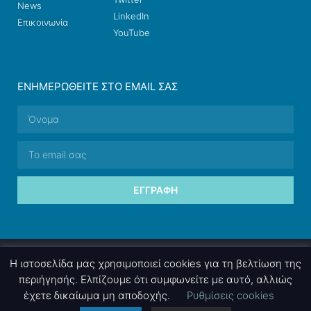
News
LinkedIn
Επικοινωνία
YouTube
ΕΝΗΜΕΡΩΘΕΊΤΕ ΣΤΟ EMAIL ΣΑΣ
ΕΓΓΡΑΦΉ
© 2026 nettings, ltd. All rights reserved.
Η ιστοσελίδα μας χρησιμοποιεί cookies για τη βελτίωση της
περιήγησής. Ελπίζουμε ότι συμφωνείτε με αυτό, αλλιώς
έχετε δικαίωμα μη αποδοχής.
Ρυθμίσεις cookies