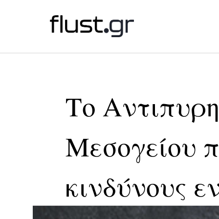
Το Αντιπυρη
Μεσογείου π
κινδύνους ε