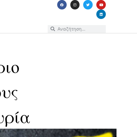
ριο
ους
υρία