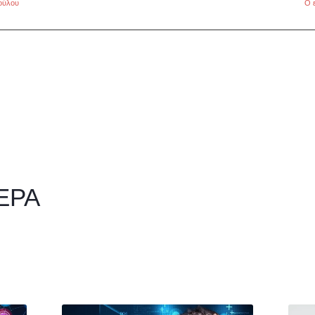
πούλου
Ο 
ΕΡΑ