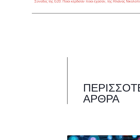
Σύνοδος της G20: Ποιοι κέρδισαν ποιοι έχασαν, της Ηλιάνας Νικολο
ΠΕΡΙΣΣΌΤ
ΆΡΘΡΑ