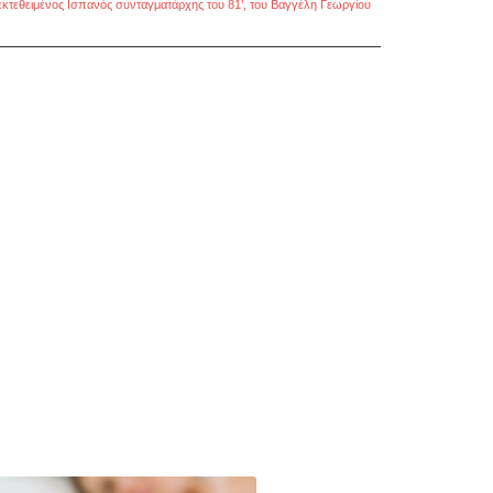
εκτεθειμένος Ισπανός συνταγματάρχης του 81’, του Βαγγέλη Γεωργίου