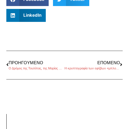
LinkedIn
ΠΡΟΗΓΟΎΜΕΝΟ
ΕΠΌΜΕΝΟ
Ο Δρόμος της Τουλίπας, της Μαρίας Μπακαρή
Η κρυπτογραφία των εφήβων «μπλοκάρει» τους… διαφημιστές στο facebook