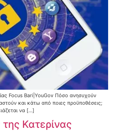
ιρίας Focus Bari|YouGov Πόσο ανησυχούν
ιραστούν και κάτω από ποιες προϋποθέσεις;
άζεται να […]
 της Κατερίνας