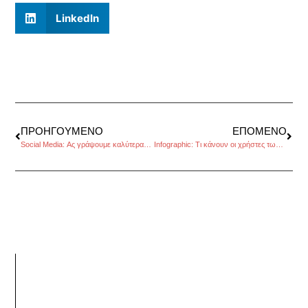
LinkedIn
ΠΡΟΗΓΟΎΜΕΝΟ
ΕΠΌΜΕΝΟ
Social Media: Ας γράψουμε καλύτερα…, της Κατερίνας Σταματελοπούλου
Infographic: Τι κάνουν οι χρήστες των social media?