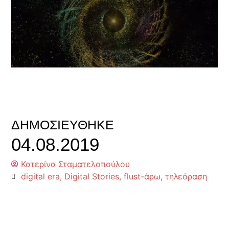
ΔΗΜΟΣΙΕΎΘΗΚΕ
04.08.2019
Κατερίνα Σταματελοπούλου
digital era
,
Digital Stories
,
flust-άρω
,
τηλεόραση