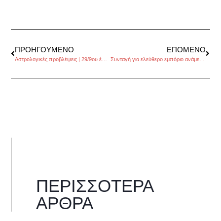
ΠΡΟΗΓΟΎΜΕΝΟ
ΕΠΌΜΕΝΟ
Αστρολογικές προβλέψεις | 29/9ου έως 5/10ου 2014, από τον Πέρρη Κρητικό
Συνταγή για ελεύθερο εμπόριο ανάμεσα στις δυο πλευρές του Ατλαντικού;
ΠΕΡΙΣΣΌΤΕΡΑ
ΆΡΘΡΑ