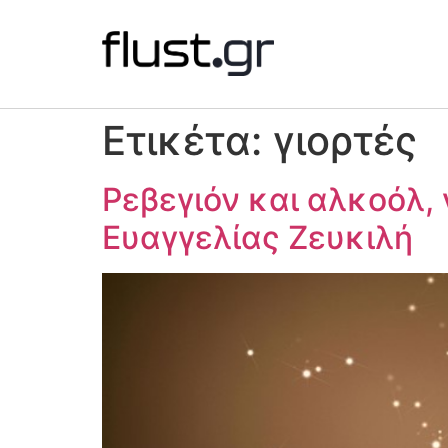
Ετικέτα:
γιορτές
Ρεβεγιόν και αλκοόλ,
Ευαγγελίας Ζευκιλή