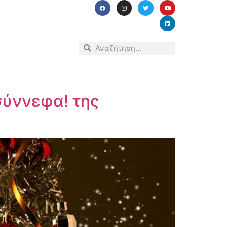
σύννεφα! της