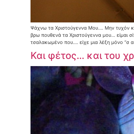
Ψάχνω τα Χριστούγεννα Μου…. Μην τυχόν και
βρω πουθενά τα Χριστούγεννα μου… είμαι σ
τσαλακωμένο που…. είχε μια λέξη μόνο “σ α
Και φέτος… και του χ