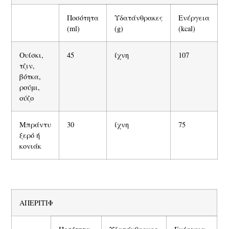
Ποσότητα
Υδατάνθρακες
Ενέργεια
(ml)
(g)
(kcal)
Oυίσκι,
45
ίχνη
107
τζιν,
βότκα,
ρούμι,
ούζο
Μπράντυ
30
ίχνη
75
ξερό ή
κονιάκ
ΑΠΕΡΙΤΙΦ