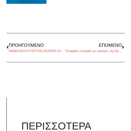
ΠΡΟΗΓΟΎΜΕΝΟ
ΕΠΌΜΕΝΟ
MAMA-ROUX FESTIVE AGENDA 2015, μία ξεχωριστή εβδομάδα γιορτής
Ελαφριές νοστιμιές με γιαούρτι, της Εμμανουέλας Κόκκαλη
ΠΕΡΙΣΣΌΤΕΡΑ