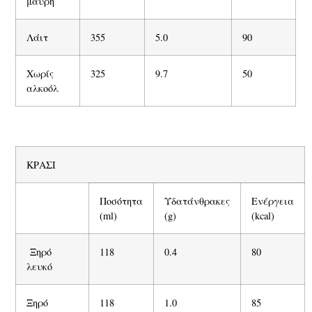
μαύρη
Λάιτ
355
5.0
90
Χωρίς
325
9.7
50
αλκοόλ
ΚΡΑΣΙ
Ποσότητα
Υδατάνθρακες
Ενέργεια
(ml)
(g)
(kcal)
Ξηρό
118
0.4
80
λευκό
Ξηρό
118
1.0
85