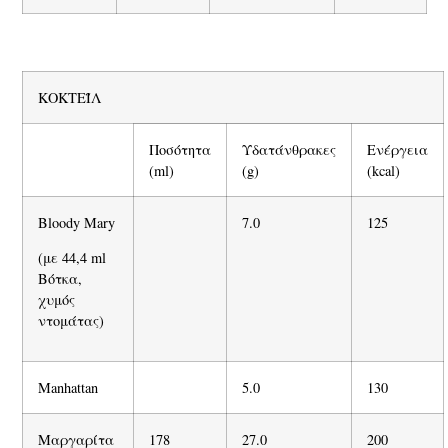
ΚΟΚΤΕΪΛ
Ποσότητα
Υδατάνθρακες
Ενέργεια
(ml)
(g)
(kcal)
Bloody Mary
7.0
125
(με 44,4 ml
Βότκα,
χυμός
ντομάτας)
Manhattan
5.0
130
Μαργαρίτα
178
27.0
200