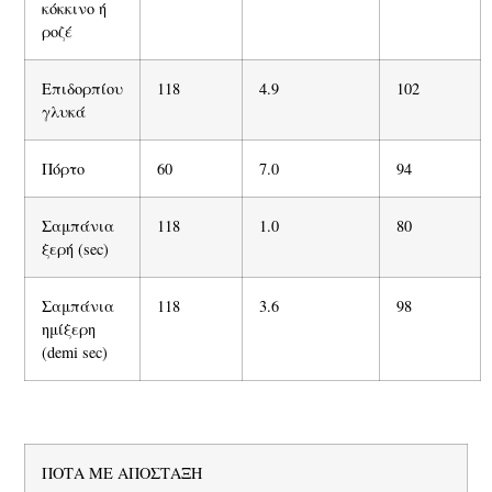
κόκκινο ή
ροζέ
Επιδορπίου
118
4.9
102
γλυκά
Πόρτο
60
7.0
94
Σαμπάνια
118
1.0
80
ξερή (sec)
Σαμπάνια
118
3.6
98
ημίξερη
(demi sec)
ΠΟΤΑ ΜΕ ΑΠΟΣΤΑΞΗ