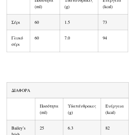
Ποσότητα
Υδατάνθρακες
Ενέργεια
(ml)
(g)
(kcal)
Σέρι
60
1.5
73
Γλυκό
60
7.0
94
σέρι
ΔΙΑΦΟΡΑ
Ποσότητα
Υδατάνθρακες
Ενέργεια
(ml)
(g)
(kcal)
Β
ailey’s
25
6.3
82
Irish