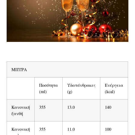
ΜΠΥΡΑ
Ποσότητα
Υδατάνθρακες
Ενέργεια
(ml)
(g)
(kcal)
Κανονική
355
13.0
140
ξανθή
Κανονική
355
11.0
100