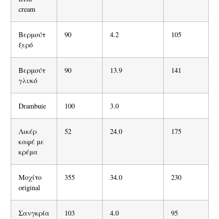
cream
Βερμούτ
90
4.2
105
ξερό
Βερμούτ
90
13.9
141
γλυκό
Drambuie
100
3.0
Λικέρ
52
24.0
175
καφέ με
κρέμα
Μοχίτο
355
34.0
230
original
Σανγκρία
103
4.0
95