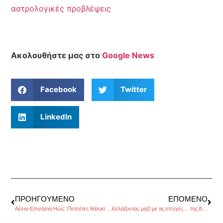
αστρολογικές προβλέψεις
Ακολουθήστε μας στο
Google News
Facebook
Twitter
LinkedIn
ΠΡΟΗΓΟΎΜΕΝΟ
ΕΠΌΜΕΝΟ
Αέλια-Επινήσια Ηώς: Πετσέτες θάλασσας με ελληνική γυναικεία υπογραφή από την εταιρία Sun of a beach
Αλλάζοντας μαζί με τις εποχές… της Άννας Σαρούκου