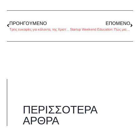
ΠΡΟΗΓΟΎΜΕΝΟ
ΕΠΌΜΕΝΟ
Τρεις ευκαιρίες για κάλαντα, της Χριστίνας Καλογεροπούλου
Startup Weekend Education: Πώς μια ιδέα θα γίνει επιχείρηση σε ένα Σαββατοκύριακο;
ΠΕΡΙΣΣΌΤΕΡΑ
ΆΡΘΡΑ