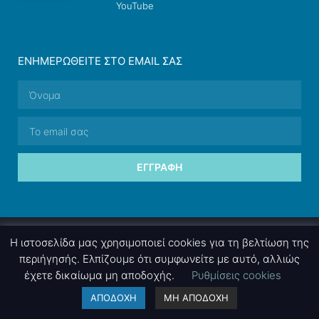
YouTube
ΕΝΗΜΕΡΩΘΕΊΤΕ ΣΤΟ EMAIL ΣΑΣ
ΕΓΓΡΑΦΉ
© 2026 nettings, ltd. All rights reserved.
Η ιστοσελίδα μας χρησιμοποιεί cookies για τη βελτίωση της
περιήγησής. Ελπίζουμε ότι συμφωνείτε με αυτό, αλλιώς
έχετε δικαίωμα μη αποδοχής.
Ρυθμίσεις cookies
A project by
nettings, ltd
. Powered by
mgk
.advertising
.
ΑΠΟΔΟΧΗ
ΜΗ ΑΠΟΔΟΧΗ