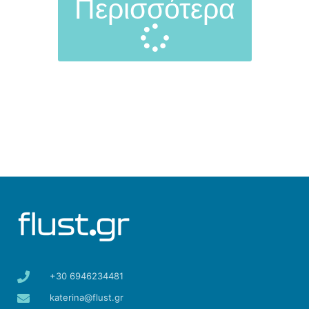
Περισσότερα
+30 6946234481
katerina@flust.gr