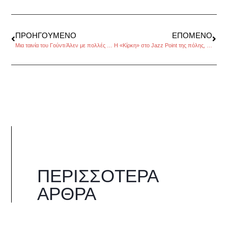
ΠΡΟΗΓΟΎΜΕΝΟ
ΕΠΌΜΕΝΟ
Μια ταινία του Γούντι Άλεν με πολλές φήμες…
Η «Κίρκη» στο Jazz Point της πόλης, της Μαρίας Τσόγκα
ΠΕΡΙΣΣΌΤΕΡΑ
ΆΡΘΡΑ