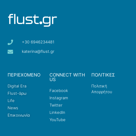
+30 6946234481
katerina@flust.gr
ΠΕΡΙΕΧΟΜΕΝΟ
CONNECT WITH
ΠΟΛΙΤΙΚΕΣ
US
Digital Era
Πολιτική
Facebook
Απορρήτου
Flust-άρω
Instagram
Life
Twitter
News
LinkedIn
Επικοινωνία
YouTube