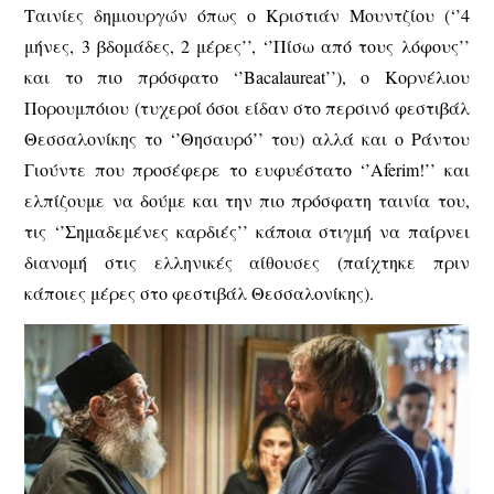
Ταινίες δημιουργών όπως ο Κριστιάν Μουντζίου (‘’4
μήνες, 3 βδομάδες, 2 μέρες’’, ‘’Πίσω από τους λόφους’’
και το πιο πρόσφατο ‘’Bacalaureat’’), ο Κορνέλιου
Πορουμπόιου (τυχεροί όσοι είδαν στο περσινό φεστιβάλ
Θεσσαλονίκης το ‘’Θησαυρό’’ του) αλλά και ο Ράντου
Γιούντε που προσέφερε το ευφυέστατο ‘’Aferim!’’ και
ελπίζουμε να δούμε και την πιο πρόσφατη ταινία του,
τις ‘’Σημαδεμένες καρδιές’’ κάποια στιγμή να παίρνει
διανομή στις ελληνικές αίθουσες (παίχτηκε πριν
κάποιες μέρες στο φεστιβάλ Θεσσαλονίκης).