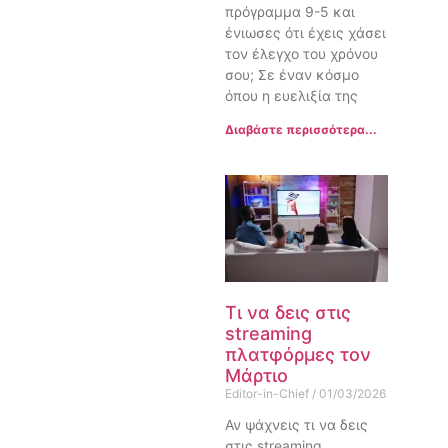
πρόγραμμα 9-5 και
ένιωσες ότι έχεις χάσει
τον έλεγχο του χρόνου
σου; Σε έναν κόσμο
όπου η ευελιξία της
Διαβάστε περισσότερα...
Τι να δεις στις
streaming
πλατφόρμες τον
Μάρτιο
Editor-in-Chief
01/03/2026
Αν ψάχνεις τι να δεις
στις streaming