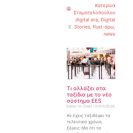
Κατερίνα
Σταματελοπούλου
digital era
,
Digital
Stories
,
flust-άρω
,
news
Τι αλλάζει στα
ταξίδια με το νέο
σύστημα EES
Editor-in-Chief
31/03/2026
Αν έχεις ταξιδέψει τα
τελευταία χρόνια,
ξέρεις ήδη ότι τα