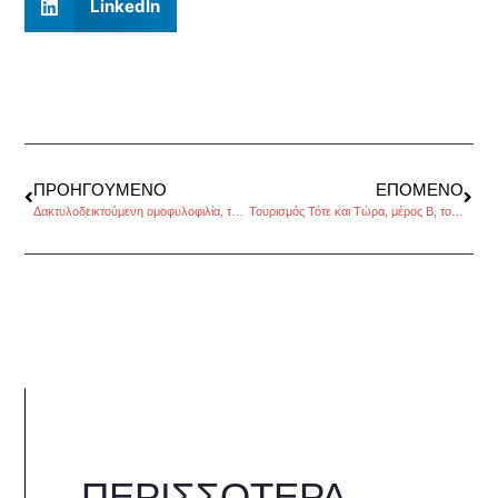
LinkedIn
ΠΡΟΗΓΟΎΜΕΝΟ
ΕΠΌΜΕΝΟ
Δακτυλοδεικτούμενη ομοφυλοφιλία, τέλος!, της Χριστίνας Καλογεροπούλου
Τουρισμός Τότε και Τώρα, μέρος Β, του Τάσου Ανθουλιά
ΠΕΡΙΣΣΌΤΕΡΑ