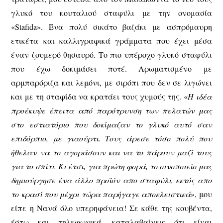
γλυκό του κουταλιού σταφύλι με την ονομασία
«Stafida». Ένα πολύ σικάτο βαζάκι με ασπρόμαυρη
ετικέτα και καλλιγραφικά γράμματα που έχει μέσα
έναν ζουμερό θησαυρό. Το πιο υπέροχο γλυκό σταφύλι
που έχω δοκιμάσει ποτέ. Αρωματισμένο με
αρμπαρόριζα και λεμόνι, με σιρόπι που δεν σε λιγώνει
και με τη σταφίδα να κρατάει τους χυμούς της. «
Η ιδέα
προέκυψε έπειτα από παρότρυνση των πελατών μας
στο εστιατόριο που δοκίμαζαν το γλυκό αυτό σαν
επιδόρπιο, με γιαούρτι. Τους άρεσε τόσο πολύ που
ήθελαν να το αγοράσουν και να το πάρουν μαζί τους
για το σπίτι. Κι έτσι, για πρώτη φορά, το οινοποιείο μας
δημιούργησε ένα άλλο προϊόν απο σταφύλι, εκτός απο
το κρασί που μέχρι τώρα παρήγαγε αποκλειστικά
», μου
είπε η Νανά όλο υπερηφάνεια! Σε κάθε της κουβέντα,
έστω και τηλεφωνικά, καταλαβαίνεις ότι είναι