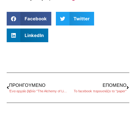
Facebook
Twitter
LinkedIn
ΠΡΟΗΓΟΎΜΕΝΟ
ΕΠΌΜΕΝΟ
Ένα αρχαίο βιβλίο “The Alchemy of Light”, εμπνέει για μια ψηφιακή παράσταση
Το facebook παρουσιάζει το “paper”