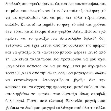
δουλειές που προέκυψαν κι έπρεπε να τακτοποιήσω, και
το μόνο που σκεφτόμουν ήταν ένα πιάτο ζεστό φαγητό
να με αγκαλιάσει και να μου πει «όλα τώρα είναι
καλά!». Κι αυτό το ρημάδι το φαγητό εδώ και χρόνια
δεν είναι ποτέ έτοιμο όταν γυρίζω σπίτι. Πάντα εγώ
πρέπει να το φτιάξω ,να σπαταλήσω δηλαδή όση
ενέργεια μου έχει μείνει από τις δουλειές της ημέρας
και να φτιάξω ό, τι καλύτερο μπορώ. Ξέρετε ,αυτό από
τη μία είναι ταλαιπωρία ,θα προτιμούσα να μου έχει
μαγειρέψει κάποιος και να με περιμένει με στρωμένο
τραπέζι ,αλλά από την άλλη ,όση ώρα μαγειρεύω νιώθω
να εκτονώνομαι. Αποφορτίζομαι ,βγάζω όλη την
κούραση και το άγχος της ημέρας και μετά κάθομαι και
απολαμβάνω το φαγάκι που έφτιαξα όπως ακριβώς
θέλω εγώ. Γιατί, σαν κλασική Ελληνίδα μαγείρισσα
,βρίσκω το δικό μου φαγητό καλύτερο από όλα τα άλλα