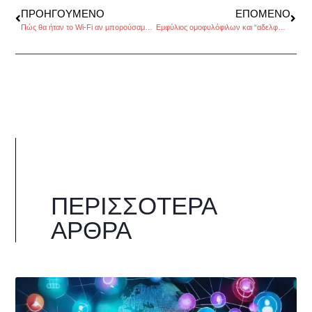
ΠΡΟΗΓΟΎΜΕΝΟ
ΕΠΌΜΕΝΟ
Πώς θα ήταν το Wi-Fi αν μπορούσαμε να το δούμε;
Εμφύλιος ομοφυλόφιλων και “αδελφών”. Μια ξεχασμένη ομοϊστορία των 50s, του Βαγγέλη Γεωργίου
ΠΕΡΙΣΣΌΤΕΡΑ
ΆΡΘΡΑ