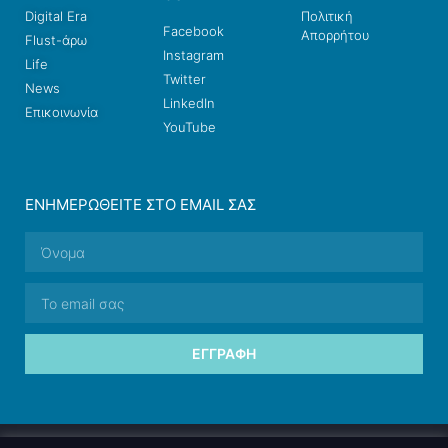
Digital Era
Πολιτική
Facebook
Απορρήτου
Flust-άρω
Instagram
Life
Twitter
News
LinkedIn
Επικοινωνία
YouTube
ΕΝΗΜΕΡΩΘΕΊΤΕ ΣΤΟ EMAIL ΣΑΣ
ΕΓΓΡΑΦΉ
© 2026 nettings, ltd. All rights reserved.