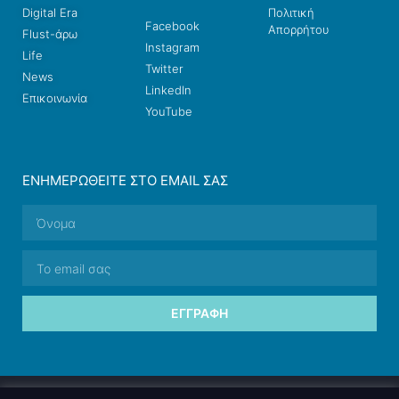
Digital Era
Πολιτική
Facebook
Απορρήτου
Flust-άρω
Instagram
Life
Twitter
News
LinkedIn
Επικοινωνία
YouTube
ΕΝΗΜΕΡΩΘΕΊΤΕ ΣΤΟ EMAIL ΣΑΣ
ΕΓΓΡΑΦΉ
© 2026 nettings, ltd. All rights reserved.