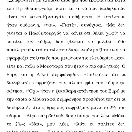
του Πρωθυπουργού;», διότι το κοινό των διαδηλωτών
είναι τα «αντι-Ερντογάν αισθήματα». Η απάντηση
ήταν ομόφωνη, «ναι». «Γιατί;», συνέχισα. «Μα δεν
γίνεται ο Πρωθυπουργός να κάνει ότι θέλει χωρίς να
ρωτάει τον κόσμο, δεν γίνεται να μιλάει τόσο
προκλητικά κατά αυτών που διαφωνούν μαζί του και να
εφαρμόζει πολιτικές που μειώνουν τις ελευθερίες μας»,
είπε και πάλι ο Μουσταφά που ήταν ο πιο ομιλητικός. Ο
Εμρέ και η Αϋλά συμφώνησαν. «Πιστεύετε ότι οι
διαδηλωτές εκφράζουν την πλειοψηφία του κόσμου;»,
ρώτησα. «‘Όχι» ήταν η ξεκάθαρη απάντηση του Εμρέ με
την οποία ο Μουσταφά συμφώνησε προσθέτοντας ότι οι
διαδηλωτές στους δρόμους εκφράζουν μόνο το 2% του
κόσμου. «Λίγο υπερβολικός δεν είσαι;», του λέω. «Μόνο
το 2%»; «Ναι», μου λέει, «διότι οι πολίτες δεν
ενδιαφέρονται». «Έχουνε βολευτεί με τα λίγα που