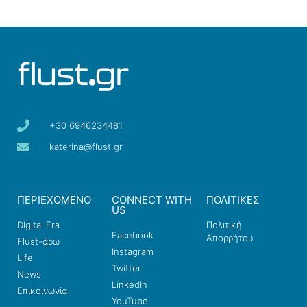
+30 6946234481
katerina@flust.gr
ΠΕΡΙΕΧΟΜΕΝΟ
CONNECT WITH
ΠΟΛΙΤΙΚΕΣ
US
Digital Era
Πολιτική
Facebook
Απορρήτου
Flust-άρω
Instagram
Life
Twitter
News
LinkedIn
Επικοινωνία
YouTube