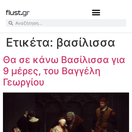
Ετικέτα:
βασίλισσα
Θα σε κάνω Βασίλισσα για
9 μέρες, του Βαγγέλη
Γεωργίου