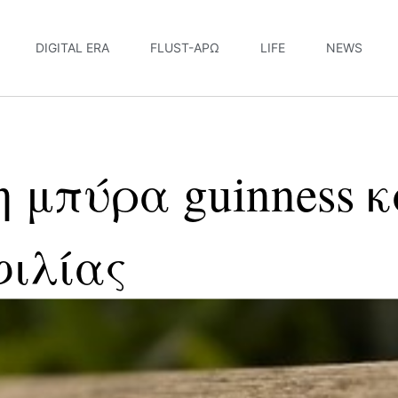
DIGITAL ERA
FLUST-ΆΡΩ
LIFE
NEWS
η μπύρα guinness κ
φιλίας