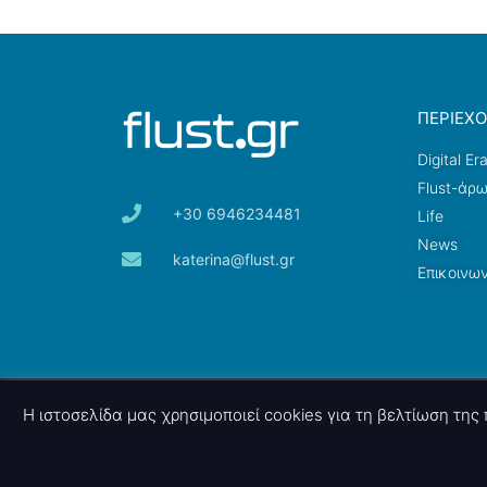
ΠΕΡΙΕΧ
Digital Er
Flust-άρ
+30 6946234481
Life
News
katerina@flust.gr
Επικοινων
© 2026 nettings, ltd. All rights reserved.
Η ιστοσελίδα μας χρησιμοποιεί cookies για τη βελτίωση τη