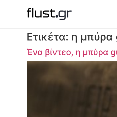
Ετικέτα:
η μπύρα 
Ένα βίντεο, η μπύρα g