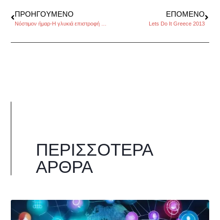
ΠΡΟΗΓΟΎΜΕΝΟ
ΕΠΌΜΕΝΟ
Νόστιμον ήμαρ-Η γλυκιά επιστροφή στην πατρίδα, της Σέβης Νικολάου
Lets Do It Greece 2013
ΠΕΡΙΣΣΌΤΕΡΑ
ΆΡΘΡΑ