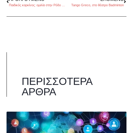
Παιδικός καρκίνος: ομιλία στην Ρόδο από την ογκολόγο κ Βασιλάτου-Κοσμίδη, της Κατερίνας Σταματελοπούλου
Tango Greco, στο θέατρο Badminton
ΠΕΡΙΣΣΌΤΕΡΑ
ΆΡΘΡΑ