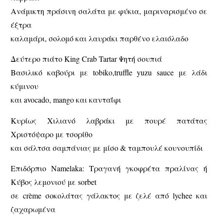
Ανάμικτη πράσινη σαλάτα με φύκια, μαριναρισμένο σε
έξτρα
καλαμάρι, σολομό και λαυράκι παρθένο ελαιόλαδο
Δεύτερο πιάτο King Crab Tartar Ψητή σουπιά
Βασιλικό καβούρι με tobiko,truffle yuzu sauce με λάδι
κύμινου
και avocado, mango και κανταΐφι
Κυρίως Χιλιανό λαβράκι με πουρέ πατάτας
Χριστόψαρο με τσορίθο
και σάλτσα σαμπάνιας με μίσο & ταμπουλέ κουνουπίδι
Επιδόρπιο Namelaka: Τραγανή γκοφρέτα πραλίνας ή
Κύβος λεμονιού με sorbet
σε crème σοκολάτας γάλακτος με ζελέ από lychee και
ζαχαρωμένα