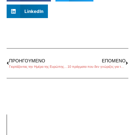
LinkedIn
ΠΡΟΗΓΟΎΜΕΝΟ
ΕΠΌΜΕΝΟ
Γιορτάζοντας την Ημέρα της Ευρώπης στη διεθνή έκθεση EXPO στο Μιλάνο
10 πράγματα που δεν γνώριζες για τον Δεύτερο Παγκόσμιο Πόλεμο, του Βαγγέλη Γεωργίου