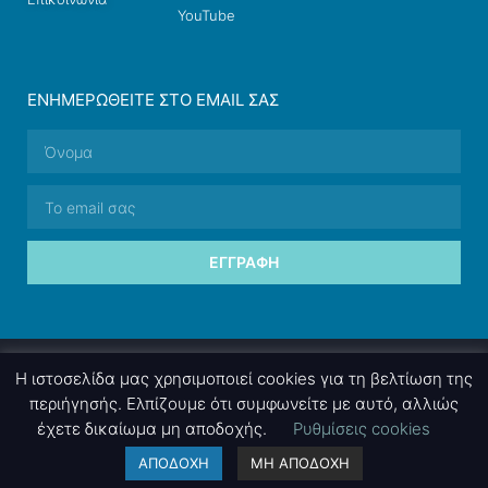
YouTube
ΕΝΗΜΕΡΩΘΕΊΤΕ ΣΤΟ EMAIL ΣΑΣ
ΕΓΓΡΑΦΉ
© 2026 nettings, ltd. All rights reserved.
Η ιστοσελίδα μας χρησιμοποιεί cookies για τη βελτίωση της
περιήγησής. Ελπίζουμε ότι συμφωνείτε με αυτό, αλλιώς
έχετε δικαίωμα μη αποδοχής.
Ρυθμίσεις cookies
A project by
nettings, ltd
. Powered by
mgk
.advertising
.
ΑΠΟΔΟΧΗ
ΜΗ ΑΠΟΔΟΧΗ