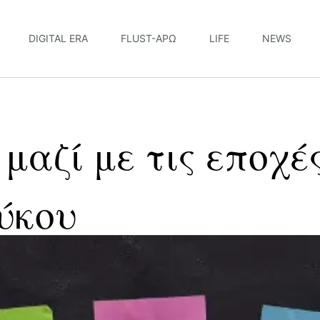
DIGITAL ERA
FLUST-ΆΡΩ
LIFE
NEWS
μαζί με τις εποχέ
ύκου