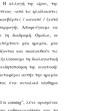
. Η αλλαγή της ώρας, της
τίνας –από τις ηλιόλουστες
κουβέρτες / καναπέ / ζεστό
οσαρμογής. Αποφεύγουμε να
 τη διαδρομή. Ομοίως, οι
κπέμπουν μία ηρεμία, μία
ζονται και ακολουθούν τις
εξελίσσουμε τη διαλογιστική
νειδητοποίηση της αναπνοής
 μεταφέρει αυτήν την ηρεμία
τας ένα συνολικό αίσθημα
ll is coming”, λένε ορισμένοι
την καθημερινότητα μας το