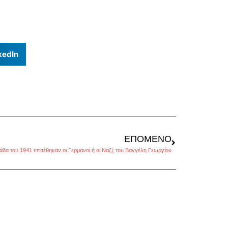
kedIn
ΕΠΌΜΕΝΟ
άδα του 1941 επιτέθηκαν οι Γερμανοί ή οι Ναζί; του Βαγγέλη Γεωργίου