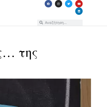
ς… της