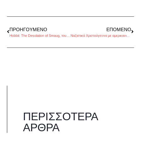
ΠΡΟΗΓΟΎΜΕΝΟ
ΕΠΌΜΕΝΟ
Hobbit: The Desolation of Smaug, του Νίκου Χατζηκάλφα
Ναζιστικά Χριστούγεννα με αμερικανικά δώρα, του Βαγγέλη Γεωργίου
ΠΕΡΙΣΣΌΤΕΡΑ
ΆΡΘΡΑ