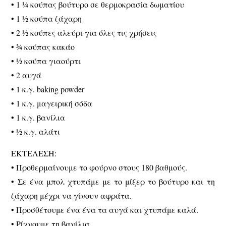
• 1 ¼ κούπας βούτυρο σε θερμοκρασία δωματίου
• 1 ½ κούπα ζάχαρη
• 2 ½ κούπες αλεύρι για όλες τις χρήσεις
• ¾ κούπας κακάο
• ½ κούπα γιαούρτι
• 2 αυγά
• 1 κ.γ. baking powder
• 1 κ.γ. μαγειρική σόδα
• 1 κ.γ. βανίλια
• ½ κ.γ. αλάτι
ΕΚΤΕΛΕΣΗ:
• Προθερμαίνουμε το φούρνο στους 180 βαθμούς.
• Σε ένα μπολ χτυπάμε με το μίξερ το βούτυρο και τη
ζάχαρη μέχρι να γίνουν αφράτα.
• Προσθέτουμε ένα ένα τα αυγά και χτυπάμε καλά.
• Ρίχνουμε τη βανίλια.