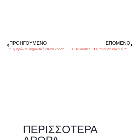
ΠΡΟΗΓΟΎΜΕΝΟ
ΕΠΌΜΕΝΟ
‘’Ξημερώνει’’ σημαντική επανέκδοση, του Πάνου Λιάκου
TEDxRhodes: Η έμπνευση και οι εμπνευστές
ΠΕΡΙΣΣΌΤΕΡΑ