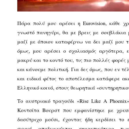
Πάρα πολύ μου αρέσει η Eurovision, κάθε χ
γνωστό πανηγύρι, θα με βρεις με σουβλάκια
μαζί με όποιον καταφέρνω να δει μαζί μου 
όμως, μου αρέσει ο σχολιασμός αργότερα, ε
μακρύ και το κοντό του, τις πιο πολλές φορές
και κάνουμε πολιτική. Για δες όμως, που εν τέ
και ειδικά φέτος το αποτέλεσμα κατάφερε ακ
Ελληνικό κοινό, στους θεωρητικά «συντηρητικο
Το αυστριακό τραγούδι «Rise Like A Phoeni
Κοντσίτα Βουρστ που εμφανίστηκε με χρυσ
δασύτριχο μούσι, έχοντας ήδη κερδίσει το 
συχνά αποδεικνύεται σημαντικότερο τω